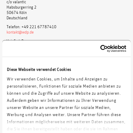
c/o valantic
Habsburgerring 2
50674 Köln
Deutschland
Telefon: +49 221 67787410
kontakt@wdp.de
V. i. S. d. P.:
wdp GmbH / Christoph Nichau
Registereintrag: Eintragung im Handelsregister
Registergericht: Köln
Registernummer: HRB 66675
Diese Webseite verwendet Cookies
Geschäftsführung: Christoph Nichau, Daniel Tschentscher
Umsatzsteuer-Identifikationsnummer gemäß §27 a
Wir verwenden Cookies, um Inhalte und Anzeigen zu
Umsatzsteuergesetz: DE274251863
personalisieren, Funktionen für soziale Medien anbieten zu
Dieses Impressum gilt auch für folgende
können und die Zugriffe auf unsere Website zu analysieren.
Social-Media-Profile
Außerdem geben wir Informationen zu Ihrer Verwendung
unserer Website an unsere Partner für soziale Medien,
Facebook:
wdp GmbH – Wachter Digital Partners
Werbung und Analysen weiter. Unsere Partner führen diese
Google+:
wdp GmbH
Informationen möglicherweise mit weiteren Daten zusammen,
LinkedIn:
wdp GmbH – Wachter Digital Partners
Medium:
wdp-insights
die Sie ihnen bereitgestellt haben oder die sie im Rahmen
Twitter:
wdp GmbH
–
wdp_de