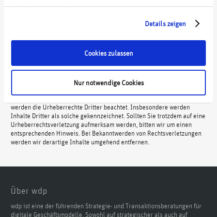
Ihrer Nutzung der Dienste gesammelt haben.
Xing:
wdp GmbH
–
Wachter Digital Partners
Urheberrecht
Details zeigen
Die durch die Seitenbetreiber erstellten Inhalte und Werke auf diesen
Cookies zulassen
Seiten unterliegen dem deutschen Urheberrecht. Die Vervielfältigung,
Bearbeitung, Verbreitung und jede Art der Verwertung außerhalb der
Grenzen des Urheberrechtes bedürfen der schriftlichen Zustimmung
des jeweiligen Autors bzw. Erstellers. Downloads und Kopien dieser
Nur notwendige Cookies
Seite sind nur für den privaten, nichtkommerziellen Gebrauch gestattet.
Soweit die Inhalte auf dieser Seite nicht vom Betreiber erstellt wurden,
werden die Urheberrechte Dritter beachtet. Insbesondere werden
Inhalte Dritter als solche gekennzeichnet. Sollten Sie trotzdem auf eine
Urheberrechtsverletzung aufmerksam werden, bitten wir um einen
entsprechenden Hinweis. Bei Bekanntwerden von Rechtsverletzungen
werden wir derartige Inhalte umgehend entfernen.
Über wdp
wdp ist eine der führenden Strategie- und Transaktionsberatungen für
digitale Geschäftsmodelle. Sowohl auf strategischer als auch auf