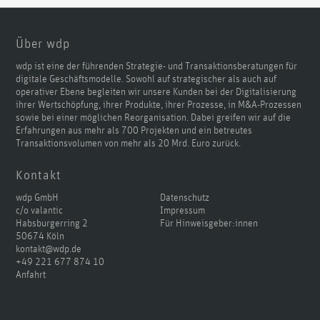
Über wdp
wdp ist eine der führenden Strategie- und Transaktionsberatungen für
digitale Geschäftsmodelle. Sowohl auf strategischer als auch auf
operativer Ebene begleiten wir unsere Kunden bei der Digitalisierung
ihrer Wertschöpfung, ihrer Produkte, ihrer Prozesse, in M&A-Prozessen
sowie bei einer möglichen Reorganisation. Dabei greifen wir auf die
Erfahrungen aus mehr als 700 Projekten und ein betreutes
Transaktionsvolumen von mehr als 20 Mrd. Euro zurück.
Kontakt
wdp GmbH
Datenschutz
c/o valantic
Impressum
Habsburgerring 2
Für Hinweisgeber:innen
50674 Köln
kontakt@wdp.de
+49 221 677 874 10
Anfahrt