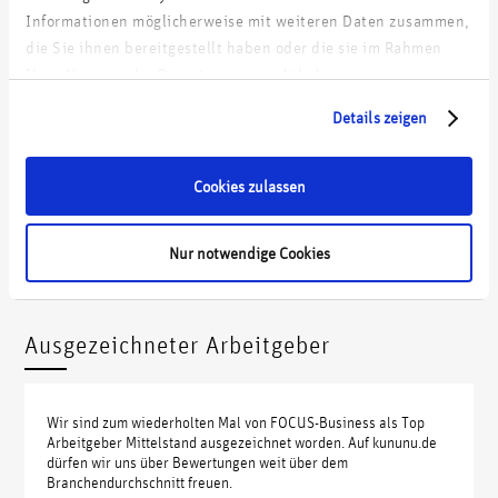
Nina Jax
Informationen möglicherweise mit weiteren Daten zusammen,
Director HR
die Sie ihnen bereitgestellt haben oder die sie im Rahmen
Ihrer Nutzung der Dienste gesammelt haben.
Tel.:
+49
151 19 77 52 13
Mail:
bewerbung@wdp.de
Details zeigen
Cookies zulassen
Zur Onlinebewerbung
Nur notwendige Cookies
Ausgezeichneter Arbeitgeber
Wir sind zum wiederholten Mal von FOCUS-Business als Top
Arbeitgeber Mittelstand ausgezeichnet worden. Auf kununu.de
dürfen wir uns über Bewertungen weit über dem
Branchendurchschnitt freuen.