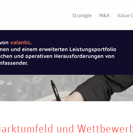
Strategie
M&A
Value 
 von
valantic
.
nen und einem erweiterten Leistungsportfolio
gischen und operativen Herausforderungen von
fassender.
Marktumfeld und Wettbewerb