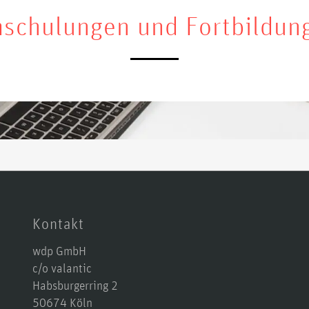
schulungen und Fortbildun
Kontakt
wdp GmbH
c/o valantic
Habsburgerring 2
50674 Köln