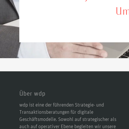
Um
Über wdp
wdp ist eine der führenden Strategie- und
Transaktionsberatungen für digitale
Geschäftsmodelle. Sowohl auf strategischer als
auch auf operativer Ebene begleiten wir unsere