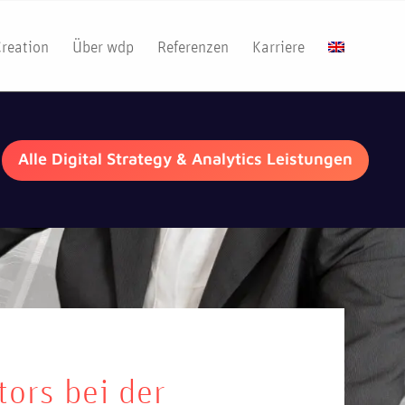
Creation
Über wdp
Referenzen
Karriere
Alle Digital Strategy & Analytics Leistungen
tors bei der