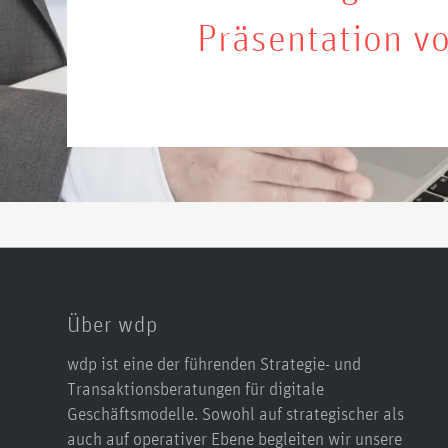
Präsentation v
Über wdp
wdp ist eine der führenden Strategie- und
Transaktionsberatungen für digitale
Geschäftsmodelle. Sowohl auf strategischer als
auch auf operativer Ebene begleiten wir unsere