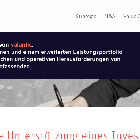
Strategie
M&A
Value 
 von
valantic
.
nen und einem erweiterten Leistungsportfolio
gischen und operativen Herausforderungen von
fassender.
e Unterstützung eines Inves