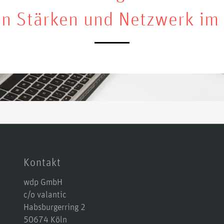
on Stärken und Netzwerk im
Kontakt
wdp GmbH
c/o valantic
Habsburgerring 2
50674 Köln