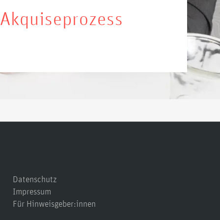
 Akquiseprozess
Datenschutz
Impressum
Für Hinweisgeber:innen