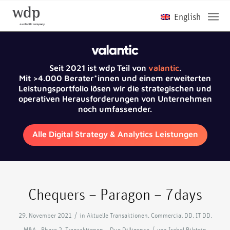
Seit 2021 ist wdp Teil von
valantic
.
Mit >4.000 Berater*innen und einem erweiterten
Leistungsportfolio lösen wir die strategischen und
operativen Herausforderungen von Unternehmen
noch umfassender.
Alle Digital Strategy & Analytics Leistungen
Chequers – Paragon – 7days
/
29. November 2021
in
Aktuelle Transaktionen
,
Commercial DD
,
IT DD
,
/
M&A - Phase 2
,
Transaktionen – Due Dilligence
von
Isabel Bilstein