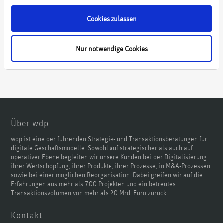
Cookies zulassen
Nur notwendige Cookies
Über wdp
wdp ist eine der führenden Strategie- und Transaktionsberatungen für
digitale Geschäftsmodelle. Sowohl auf strategischer als auch auf
operativer Ebene begleiten wir unsere Kunden bei der Digitalisierung
ihrer Wertschöpfung, ihrer Produkte, ihrer Prozesse, in M&A-Prozessen
sowie bei einer möglichen Reorganisation. Dabei greifen wir auf die
Erfahrungen aus mehr als 700 Projekten und ein betreutes
Transaktionsvolumen von mehr als 20 Mrd. Euro zurück.
Kontakt