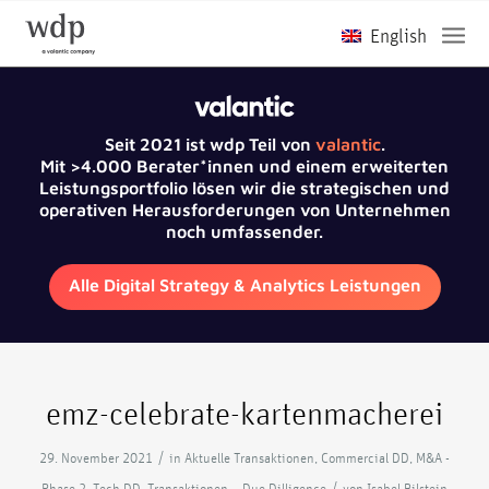
Seit 2021 ist wdp Teil von
valantic
.
Mit >4.000 Berater*innen und einem erweiterten
Leistungsportfolio lösen wir die strategischen und
operativen Herausforderungen von Unternehmen
noch umfassender.
Alle Digital Strategy & Analytics Leistungen
emz-celebrate-kartenmacherei
/
29. November 2021
in
Aktuelle Transaktionen
,
Commercial DD
,
M&A -
/
Phase 2
,
Tech DD
,
Transaktionen – Due Dilligence
von
Isabel Bilstein