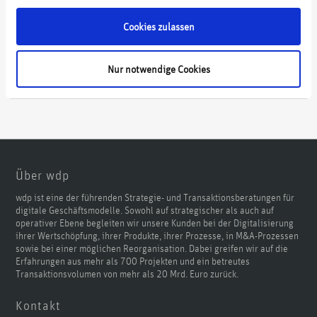
Cookies zulassen
Nur notwendige Cookies
Über wdp
wdp ist eine der führenden Strategie- und Transaktionsberatungen für
digitale Geschäftsmodelle. Sowohl auf strategischer als auch auf
operativer Ebene begleiten wir unsere Kunden bei der Digitalisierung
ihrer Wertschöpfung, ihrer Produkte, ihrer Prozesse, in M&A-Prozessen
sowie bei einer möglichen Reorganisation. Dabei greifen wir auf die
Erfahrungen aus mehr als 700 Projekten und ein betreutes
Transaktionsvolumen von mehr als 20 Mrd. Euro zurück.
Kontakt