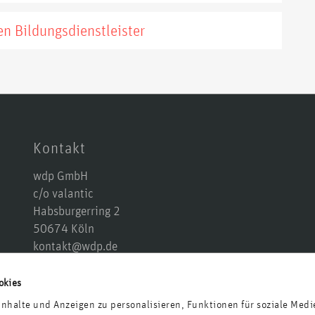
en Bildungsdienstleister
Kontakt
wdp GmbH
c/o valantic
Habsburgerring 2
50674 Köln
kontakt@wdp.de
+49 221 677 874 10
Anfahrt
okies
nhalte und Anzeigen zu personalisieren, Funktionen für soziale Medi