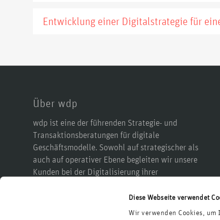
Entwicklung einer Digitalstrategie für ein
Über wdp
wdp ist eine der führenden Strategie- und
Transaktionsberatungen für digitale
Geschäftsmodelle. Sowohl auf strategischer als
auch auf operativer Ebene begleiten wir unsere
Kunden bei der Digitalisierung ihrer
Wertschöpfung, ihrer Produkte, ihrer Prozesse, in
M&A-Prozessen sowie bei einer möglichen
Diese Webseite verwendet Co
Reorganisation. Dabei greifen wir auf die
Wir verwenden Cookies, um I