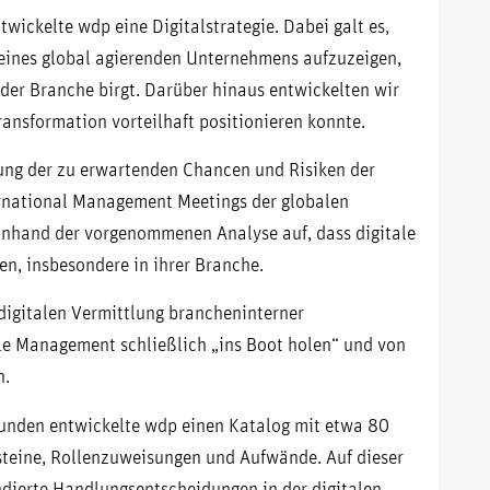
wickelte wdp eine Digitalstrategie. Dabei galt es,
eines global agierenden Unternehmens aufzuzeigen,
 der Branche birgt. Darüber hinaus entwickelten wir
ansformation vorteilhaft positionieren konnte.
ung der zu erwartenden Chancen und Risiken der
ernational Management Meetings der globalen
anhand der vorgenommenen Analyse auf, dass digitale
en, insbesondere in ihrer Branche.
r digitalen Vermittlung brancheninterner
ale Management schließlich „ins Boot holen“ und von
n.
Kunden entwickelte wdp einen Katalog mit etwa 80
steine, Rollenzuweisungen und Aufwände. Auf dieser
ierte Handlungsentscheidungen in der digitalen