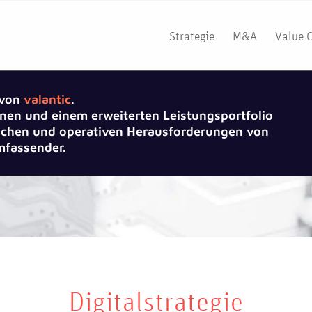
Strategie
M&A
Value 
 von
valantic
.
nen und einem erweiterten Leistungsportfolio
gischen und operativen Herausforderungen von
fassender.
Digitalstrategie