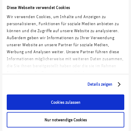
Weitere Projekte:
Diese Webseite verwendet Cookies
Wir verwenden Cookies, um Inhalte und Anzeigen zu
Digitale Roadmap für einen Standort-Logistiker
personalisieren, Funktionen für soziale Medien anbieten zu
können und die Zugriffe auf unsere Website zu analysieren.
Digitalstrategie und Umsetzungs-Roadmap für einen
Außerdem geben wir Informationen zu Ihrer Verwendung
Energieversorger
unserer Website an unsere Partner für soziale Medien,
Werbung und Analysen weiter. Unsere Partner führen diese
Digitalstrategie für einen mittelständischen Marktführer in
Informationen möglicherweise mit weiteren Daten zusammen,
Haustechnik-Lösungen
die Sie ihnen bereitgestellt haben oder die sie im Rahmen
Ihrer Nutzung der Dienste gesammelt haben.
Details zeigen
Erfolg in Zahlen
Cookies zulassen
55 Experten/Expertinnen
mit unterschiedlichster Spezialisierung
Nur notwendige Cookies
mehr als 750 Referenzen