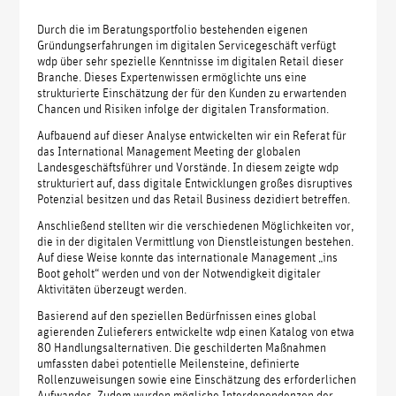
Durch die im Beratungsportfolio bestehenden eigenen
Gründungserfahrungen im digitalen Servicegeschäft verfügt
wdp über sehr spezielle Kenntnisse im digitalen Retail dieser
Branche. Dieses Expertenwissen ermöglichte uns eine
strukturierte Einschätzung der für den Kunden zu erwartenden
Chancen und Risiken infolge der digitalen Transformation.
Aufbauend auf dieser Analyse entwickelten wir ein Referat für
das International Management Meeting der globalen
Landesgeschäftsführer und Vorstände. In diesem zeigte wdp
strukturiert auf, dass digitale Entwicklungen großes disruptives
Potenzial besitzen und das Retail Business dezidiert betreffen.
Anschließend stellten wir die verschiedenen Möglichkeiten vor,
die in der digitalen Vermittlung von Dienstleistungen bestehen.
Auf diese Weise konnte das internationale Management „ins
Boot geholt“ werden und von der Notwendigkeit digitaler
Aktivitäten überzeugt werden.
Basierend auf den speziellen Bedürfnissen eines global
agierenden Zulieferers entwickelte wdp einen Katalog von etwa
80 Handlungsalternativen. Die geschilderten Maßnahmen
umfassten dabei potentielle Meilensteine, definierte
Rollenzuweisungen sowie eine Einschätzung des erforderlichen
Aufwandes. Zudem wurden mögliche Interdependenzen der