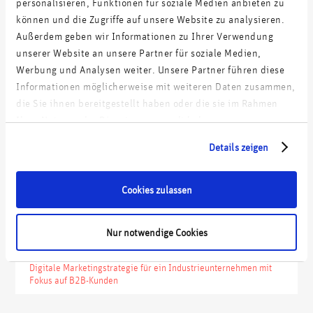
personalisieren, Funktionen für soziale Medien anbieten zu
priorisierte Maßnahmenliste zur Umsetzung des Konzepts.
können und die Zugriffe auf unsere Website zu analysieren.
Außerdem geben wir Informationen zu Ihrer Verwendung
unserer Website an unsere Partner für soziale Medien,
Werbung und Analysen weiter. Unsere Partner führen diese
Referenzprojekte
Informationen möglicherweise mit weiteren Daten zusammen,
die Sie ihnen bereitgestellt haben oder die sie im Rahmen
Ihrer Nutzung der Dienste gesammelt haben.
Potentialanalyse eines führenden Onlinehändlers
Details zeigen
Digitale Vermarktungsstrategie und Reorganisation (>50
Mitarbeiter) mit dem Ziel der Umsatzverdopplung
Cookies zulassen
E-Commerce Audit bei einem Marktführer für Verbrauchsgüter
im Gastro-/Hotelleriegewerbe
Nur notwendige Cookies
Digitale Marketingstrategie für ein Industrieunternehmen mit
Fokus auf B2B-Kunden