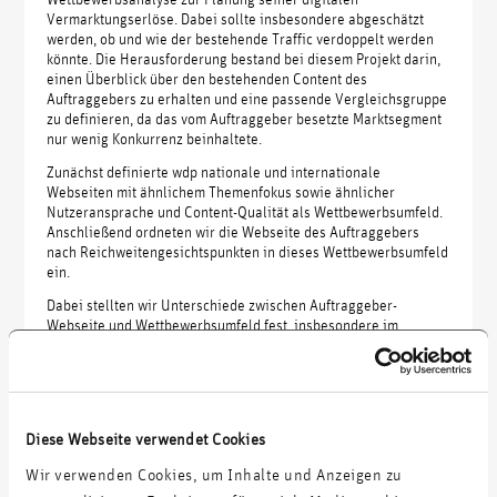
Vermarktungserlöse. Dabei sollte insbesondere abgeschätzt
werden, ob und wie der bestehende Traffic verdoppelt werden
könnte. Die Herausforderung bestand bei diesem Projekt darin,
einen Überblick über den bestehenden Content des
Auftraggebers zu erhalten und eine passende Vergleichsgruppe
zu definieren, da das vom Auftraggeber besetzte Marktsegment
nur wenig Konkurrenz beinhaltete.
Zunächst definierte wdp nationale und internationale
Webseiten mit ähnlichem Themenfokus sowie ähnlicher
Nutzeransprache und Content-Qualität als Wettbewerbsumfeld.
Anschließend ordneten wir die Webseite des Auftraggebers
nach Reichweitengesichtspunkten in dieses Wettbewerbsumfeld
ein.
Dabei stellten wir Unterschiede zwischen Auftraggeber-
Webseite und Wettbewerbsumfeld fest, insbesondere im
Hinblick auf die Art der Content-Aufbereitung,
Suchmaschinenoptimierung, Veröffentlichungsfrequenz und -
menge sowie das Design der Webseiten. In konkreten
Handlungsempfehlungen definierten wir Modifikationen des
Content-Workflows und der Webseite, um die
Reichweite zu
Diese Webseite verwendet Cookies
maximieren
.
Wir verwenden Cookies, um Inhalte und Anzeigen zu
Der Kunde erhielt ein umfangreiches Konzept mit klaren
Benchmarks und einer Kosten-Nutzen-Abwägung sowie eine