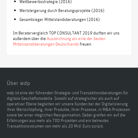
Wettbewerbsstrategie (2016)
Wertsteigerung durch Beratungsprojekte (2016)
Gesamtsieger Mittelstandsberatungen (2016)
Im Beratervergleich TOP CONSULTANT 2019 durften wir uns
außerdem über die
Auszeichnung als eine der besten
Mittelstandsberatungen Deutschlands
freuen.
Über wdp
wdp ist eine der führenden Strategie- und Transaktionsberatungen für
digitale Geschäftsmodelle. Sowohl auf strategischer als auch auf
operativer Ebene begleiten wir unsere Kunden bei der Digitalisierung
ihrer Wertschöpfung, ihrer Produkte, ihrer Prozesse, in M&A-Prozessen
sowie bei einer möglichen Reorganisation. Dabei greifen wir auf die
Erfahrungen aus mehr als 700 Projekten und ein betreutes
Transaktionsvolumen von mehr als 20 Mrd. Euro zurück.