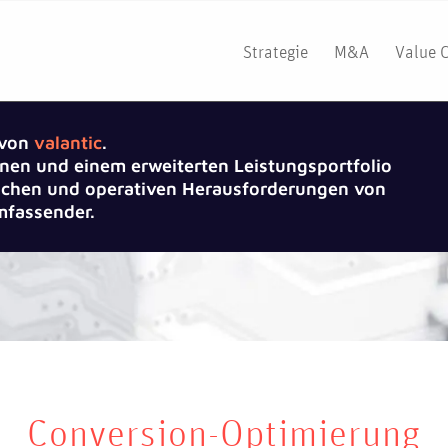
Strategie
M&A
Value 
 von
valantic
.
nen und einem erweiterten Leistungsportfolio
gischen und operativen Herausforderungen von
fassender.
Conversion-Optimierung