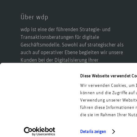
Über wdp
wdp ist eine der führenden Strategie- und
Transaktionsberatungen für digitale
Geschäftsmodelle. Sowohl auf strategischer als
auch auf operativer Ebene begleiten wir unsere
Kunden bei der Digitalisierung ihrer
Wertschöpfung, ihrer Produkte, ihrer Prozesse, in
M&A-Prozessen sowie bei einer möglichen
Diese Webseite verwendet Co
Reorganisation. Dabei greifen wir auf die
Wir verwenden Cookies, um I
Erfahrungen aus mehr als 700 Projekten und ein
können und die Zugriffe auf
betreutes Transaktionsvolumen von mehr als 20
Verwendung unserer Website 
Mrd. Euro zurück.
führen diese Informationen 
die sie im Rahmen Ihrer Nut
Details zeigen