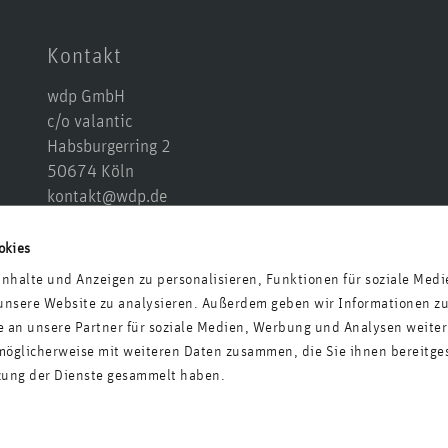
Kontakt
wdp GmbH
c/o valantic
Habsburgerring 2
50674 Köln
kontakt@wdp.de
+49 221 677 874 10
Anfahrt
okies
nhalte und Anzeigen zu personalisieren, Funktionen für soziale Medi
 unsere Website zu analysieren. Außerdem geben wir Informationen zu
an unsere Partner für soziale Medien, Werbung und Analysen weiter
möglicherweise mit weiteren Daten zusammen, die Sie ihnen bereitges
zung der Dienste gesammelt haben.