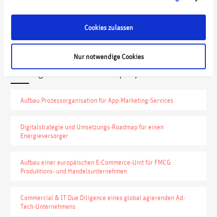
Aufgeschlossenheit gegenüber zahlenbasierten
Optimierungsmethoden – und damit die Grundvoraussetzung für
einen fortlaufenden, objektiven Optimierungsprozess.
Cookies zulassen
Nur notwendige Cookies
Auszug unserer Kundenprojekte:
Aufbau Prozessorganisation für App-Marketing-Services
Digitalstrategie und Umsetzungs-Roadmap für einen
Energieversorger
Aufbau einer europäischen E-Commerce-Unit für FMCG
Produktions- und Handelsunternehmen
Commercial & IT Due Diligence eines global agierenden Ad-
Tech-Unternehmens