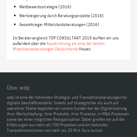
Wettbewerbsstrategie (2016)
Wertsteigerung durch Beratungsprojekte (2016)
Gesamtsieger Mittelstandsberatungen (2016)
Im Beratervergleich TOP CONSULTANT 2019 durften wir uns
außerdem über die
Auszeichnung als eine der besten
Mittelstandsberatungen Deutschlands
freuen.
Über wdp
wdp ist eine der führenden Strategie- und Transaktionsberatungen für
digitale Geschäftsmodelle. Sowohl auf strategischer als auch auf
operativer Ebene begleiten wir unsere Kunden bei der Digitalisierung
ihrer Wertschöpfung, ihrer Produkte, ihrer Prozesse, in M&A-Prozessen
sowie bei einer möglichen Reorganisation. Dabei greifen wir auf die
Erfahrungen aus mehr als 700 Projekten und ein betreutes
Transaktionsvolumen von mehr als 20 Mrd. Euro zurück.