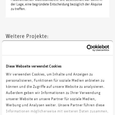
der Lage, eine begründete Entscheidung bezüglich der Akquise
zu treffen.
Weitere Projekte:
Digital-Marketing-Sparring mit FMCG E-Commerce
Operative Umsetzung der Digitalstrategie für führendes
Diese Webseite verwendet Cookies
Industrieunternehmen
Wir verwenden Cookies, um Inhalte und Anzeigen zu
personalisieren, Funktionen für soziale Medien anbieten zu
Reichweitenaufbau und Leadgenerierung für produzierendes
können und die Zugriffe auf unsere Website zu analysieren.
Unternehmen mit mehrstufigem Vertrieb
Außerdem geben wir Informationen zu Ihrer Verwendung
unserer Website an unsere Partner für soziale Medien,
Prozess und Proof of Concept zur Reaktivierung veralteter Leads
Werbung und Analysen weiter. Unsere Partner führen diese
Informationen möglicherweise mit weiteren Daten zusammen,