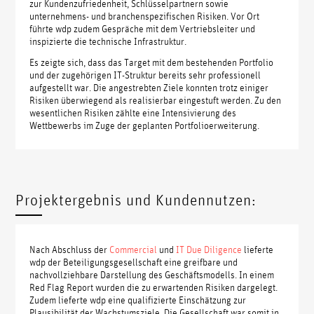
zur Kundenzufriedenheit, Schlüsselpartnern sowie
unternehmens- und branchenspezifischen Risiken. Vor Ort
führte wdp zudem Gespräche mit dem Vertriebsleiter und
inspizierte die technische Infrastruktur.
Es zeigte sich, dass das Target mit dem bestehenden Portfolio
und der zugehörigen IT-Struktur bereits sehr professionell
aufgestellt war. Die angestrebten Ziele konnten trotz einiger
Risiken überwiegend als realisierbar eingestuft werden. Zu den
wesentlichen Risiken zählte eine Intensivierung des
Wettbewerbs im Zuge der geplanten Portfolioerweiterung.
Projektergebnis und Kundennutzen:
Nach Abschluss der
Commercial
und
IT Due Diligence
lieferte
wdp der Beteiligungsgesellschaft eine greifbare und
nachvollziehbare Darstellung des Geschäftsmodells. In einem
Red Flag Report wurden die zu erwartenden Risiken dargelegt.
Zudem lieferte wdp eine qualifizierte Einschätzung zur
Plausibilität der Wachstumsziele. Die Gesellschaft war somit in