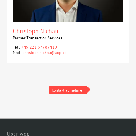
Christoph Nichau
Partner Transaction Services
Tel.:
+49 221 67787410
Mail:
christoph.nichau@wdp.de
Kontakt aufnehmen
Über wdp