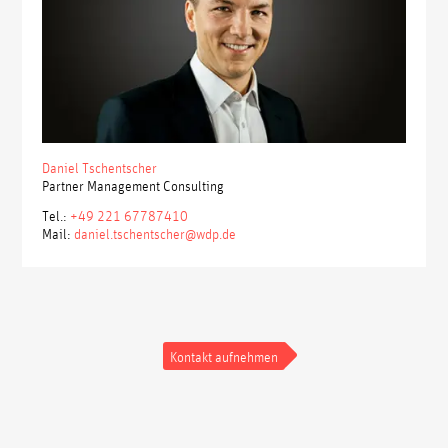
Daniel Tschentscher
Partner Management Consulting
Tel.:
+49 221 67787410
Mail:
daniel.tschentscher@wdp.de
Kontakt aufnehmen