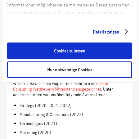
Informationen möglicherweise mit weiteren Daten zusammen,
die Sie ihnen bereitgestellt haben oder die sie im Rahmen
Ihrer Nutzung der Dienste gesammelt haben.
Details zeigen
Cookies zulassen
Nur notwendige Cookies
brand eins nahm wdp nach 2020 und 2021 auch 2022 wieder
in die Liste der "
brand eins Besten Berater
" auf. Auch die
WirtschaftsWoche hat wdp bereits mehrfach im
Best of
Consulting Wettbewerb Mittelstand ausgezeichnet
. Unter
anderem durften wir uns über folgende Awards freuen:
Strategy (2020, 2021, 2022)
Manufacturing & Operations (2022)
Technologies (2021)
Marketing (2020)