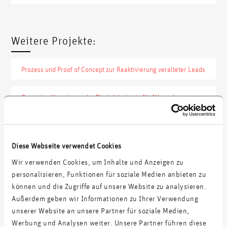
Weitere Projekte:
Prozess und Proof of Concept zur Reaktivierung veralteter Leads
Operative Umsetzung der Digitalstrategie für führendes
Industrieunternehmen
Reichweitenaufbau und Leadgenerierung für produzierendes
Unternehmen mit mehrstufigem Vertrieb
Diese Webseite verwendet Cookies
Wir verwenden Cookies, um Inhalte und Anzeigen zu
personalisieren, Funktionen für soziale Medien anbieten zu
können und die Zugriffe auf unsere Website zu analysieren.
Ausgezeichnete Beratung
Außerdem geben wir Informationen zu Ihrer Verwendung
unserer Website an unsere Partner für soziale Medien,
Werbung und Analysen weiter. Unsere Partner führen diese