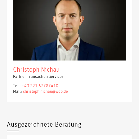
Christoph Nichau
Partner Transaction Services
Tel.:
+49 221 67787410
Mail:
christoph.nichau@wdp.de
Ausgezeichnete Beratung