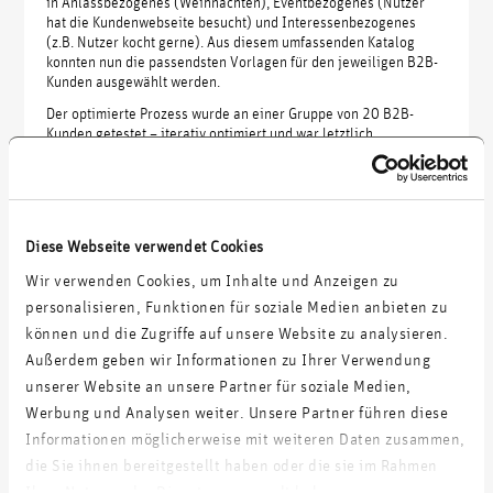
in Anlassbezogenes (Weihnachten), Eventbezogenes (Nutzer
hat die Kundenwebseite besucht) und Interessenbezogenes
(z.B. Nutzer kocht gerne). Aus diesem umfassenden Katalog
konnten nun die passendsten Vorlagen für den jeweiligen B2B-
Kunden ausgewählt werden.
Der optimierte Prozess wurde an einer Gruppe von 20 B2B-
Kunden getestet – iterativ optimiert und war letztlich
erfolgreich. Die Installationen und Nutzung der E-Commerce-
Apps konnte signifikant gesteigert werden.
Diese Webseite verwendet Cookies
Wir verwenden Cookies, um Inhalte und Anzeigen zu
Weitere Projekte:
personalisieren, Funktionen für soziale Medien anbieten zu
können und die Zugriffe auf unsere Website zu analysieren.
Konzeption und Umsetzung eines marktführenden Agrarportals
Außerdem geben wir Informationen zu Ihrer Verwendung
unserer Website an unsere Partner für soziale Medien,
Werbung und Analysen weiter. Unsere Partner führen diese
Kompetenz- und Führungskräftetraining für das Digital-Team
eines renommierten Verlages
Informationen möglicherweise mit weiteren Daten zusammen,
die Sie ihnen bereitgestellt haben oder die sie im Rahmen
Ihrer Nutzung der Dienste gesammelt haben.
Integration der CRM-Software Salesforce