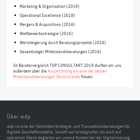
Marketing & Organisation (2019)
Operational Excellence (2018)
Mergers & Acquisitions (2016)
Wettbewerbsstrategie (2016)
Wertsteigerung durch Beratungsprojekte (2016)
Gesamtsieger Mittelstandsberatungen (2016)
Im Beratervergleich TOP CONSULTANT 2019 durften wir uns
außerdem über die
Auszeichnung als eine der besten
Mittelstandsberatungen Deutschlands
freuen.
Über wdp
wdp ist eine der führenden Strategie- und Transaktionsberatungen für
digitale Geschäftsmodelle. Sowohl auf strategischer als auch auf
operativer Ebene begleiten wir unsere Kunden bei der Digitalisierung