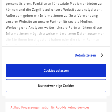
Controlling-Funktionen führten dazu, dass digitale Projekte im
personalisieren, Funktionen für soziale Medien anbieten zu
Haus einer strukturierten Kosten-/Nutzen-Analyse unterzogen
können und die Zugriffe auf unsere Website zu analysieren.
und ensprechende priorisiert wurden.
Außerdem geben wir Informationen zu Ihrer Verwendung
unserer Website an unsere Partner für soziale Medien,
Werbung und Analysen weiter. Unsere Partner führen diese
Informationen möglicherweise mit weiteren Daten zusammen,
Auszug unserer Kundenprojekte:
die Sie ihnen bereitgestellt haben oder die sie im Rahmen
Ihrer Nutzung der Dienste gesammelt haben.
Aufbau einer europäischen E-Commerce-Unit für FMCG
Details zeigen
Produktions- und Handelsunternehmen
Cookies zulassen
Digitalstrategie und Umsetzungs-Roadmap für einen
Energieversorger
Nur notwendige Cookies
Commercial & IT Due Diligence eines global agierenden Ad-
Tech-Unternehmens
Aufbau Prozessorganisation für App-Marketing-Services