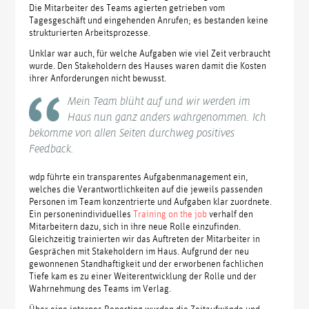
Die Mitarbeiter des Teams agierten getrieben vom
Tagesgeschäft und eingehenden Anrufen; es bestanden keine
strukturierten Arbeitsprozesse.
Unklar war auch, für welche Aufgaben wie viel Zeit verbraucht
wurde. Den Stakeholdern des Hauses waren damit die Kosten
ihrer Anforderungen nicht bewusst.
Mein Team blüht auf und wir werden im
Haus nun ganz anders wahrgenommen. Ich
bekomme von allen Seiten durchweg positives
Feedback.
wdp führte ein transparentes Aufgabenmanagement ein,
welches die Verantwortlichkeiten auf die jeweils passenden
Personen im Team konzentrierte und Aufgaben klar zuordnete.
Ein personenindividuelles
Training on the job
verhalf den
Mitarbeitern dazu, sich in ihre neue Rolle einzufinden.
Gleichzeitig trainierten wir das Auftreten der Mitarbeiter in
Gesprächen mit Stakeholdern im Haus. Aufgrund der neu
gewonnenen Standhaftigkeit und der erworbenen fachlichen
Tiefe kam es zu einer Weiterentwicklung der Rolle und der
Wahrnehmung des Teams im Verlag.
Über eine internes Reporting wurden die Zeitaufwände und