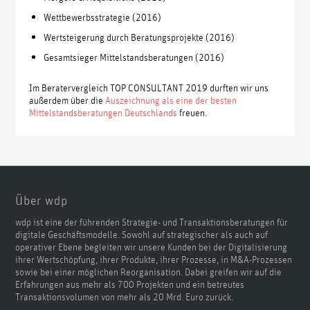
Wettbewerbsstrategie (2016)
Wertsteigerung durch Beratungsprojekte (2016)
Gesamtsieger Mittelstandsberatungen (2016)
Im Beratervergleich TOP CONSULTANT 2019 durften wir uns
außerdem über die
Auszeichnung als eine der besten
Mittelstandsberatungen Deutschlands
freuen.
Über wdp
wdp ist eine der führenden Strategie- und Transaktionsberatungen für
digitale Geschäftsmodelle. Sowohl auf strategischer als auch auf
operativer Ebene begleiten wir unsere Kunden bei der Digitalisierung
ihrer Wertschöpfung, ihrer Produkte, ihrer Prozesse, in M&A-Prozessen
sowie bei einer möglichen Reorganisation. Dabei greifen wir auf die
Erfahrungen aus mehr als 700 Projekten und ein betreutes
Transaktionsvolumen von mehr als 20 Mrd. Euro zurück.