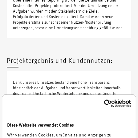
Kosten aller Projekte protokolliert. Vor der Umsetzung neuer
Aufgaben wurden mit den Stakeholdern die Ziele,
Erfolgskriterien und Kosten diskutiert. Damit wurden neue
Projekte erstmals zunächst einer Nutzen-/Kostenprüfung
unterzogen, bevor eine Umsetzungsentscheidung gefällt wurde.
Projektergebnis und Kundennutzen:
Dank unseres Einsatzes bestand eine hohe Transparenz
hinsichtlich der Aufgaben und Verantwortlichkeiten innerhalb
des Teams. Die fachliche Weiterbildung und das veränderte
Auftreten der Teammitglieder führten zu einer positiveren
Wahrnehmung im Haus und zu einer zunehmenden Funktion als
echter Sparringpartner für die involvierten Abteilungen.
Die Wahrnehmung als Kompetenzträger statt als getriebene
Dienstleister der klassischen Abteilungen steigerte die
Diese Webseite verwendet Cookies
Zufriedenheit im Team und führte zu gestiegener
Wir verwenden Cookies, um Inhalte und Anzeigen zu
Arbeitsmotivation und –leistung. Die neuen Beratungs- und