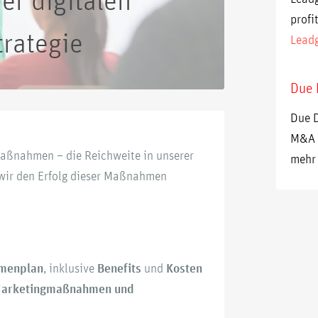
profi
trategie
Leadg
Due 
Due D
M&A T
 Maßnahmen – die Reichweite in unserer
mehr
 wir den Erfolg dieser Maßnahmen
menplan
, inklusive
Benefits
und
Kosten
Marketingmaßnahmen und