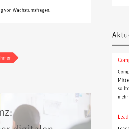
ung von Wachstumsfragen.
Aktu
ehmen
Comp
Compa
Mitte
sollt
mehr
nz:
Lead
er digitalen
Leadg