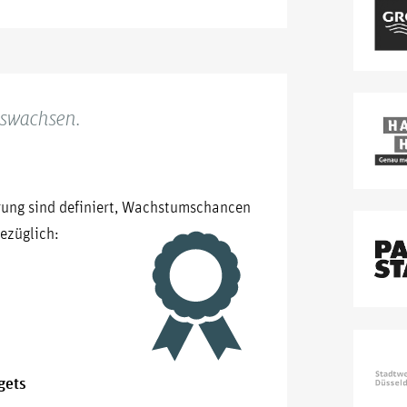
uswachsen.
rung sind definiert, Wachstumschancen
bezüglich:
gets