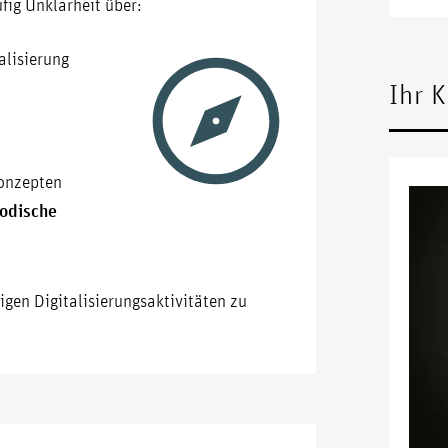
fig Unklarheit über:
alisierung
Ihr 
konzepten
hodische
igen Digitalisierungsaktivitäten zu