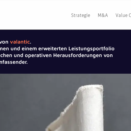
Strategie
M&A
Value 
 von
valantic
.
nen und einem erweiterten Leistungsportfolio
gischen und operativen Herausforderungen von
fassender.