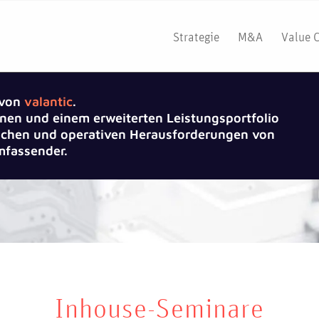
Strategie
M&A
Value 
 von
valantic
.
nen und einem erweiterten Leistungsportfolio
gischen und operativen Herausforderungen von
fassender.
Inhouse-Seminare