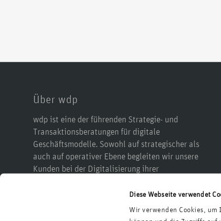
Über wdp
wdp ist eine der führenden Strategie- und
Transaktionsberatungen für digitale
Geschäftsmodelle. Sowohl auf strategischer als
auch auf operativer Ebene begleiten wir unsere
Kunden bei der Digitalisierung ihrer
Wertschöpfung, ihrer Produkte, ihrer Prozesse, in
M&A-Prozessen sowie bei einer möglichen
Diese Webseite verwendet Co
Reorganisation. Dabei greifen wir auf die
Wir verwenden Cookies, um I
Erfahrungen aus mehr als 700 Projekten und ein