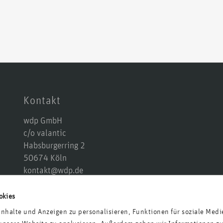
Kontakt
wdp GmbH
c/o valantic
Habsburgerring 2
50674 Köln
kontakt@wdp.de
+49 221 677 874 10
Anfahrt
okies
nhalte und Anzeigen zu personalisieren, Funktionen für soziale Medi