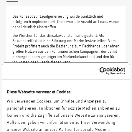
Das Konzept zur Leadgenerierung wurde pünktlich und
erfolgreich implementiert. Die erwartete Anzahl an Leads wurde
dabei deutlich übertroffen.
Die Weichen für das Umsatzwachstum sind gestellt. Als
Sekundäreffekt ist eine Stärkung der Marke festzustellen. Vom
Projekt profitiert auch die Beziehung zum Fachhandel, der einen
großen Nutzen aus den kontinuierlichen Kampagnen, der damit
einhergehenden gesteigerten Markenbekanntheit und den für
ihn kostenlosen Leads ziehen kann.
Diese Webseite verwendet Cookies
Weitere Projekte:
Wir verwenden Cookies, um Inhalte und Anzeigen zu
personalisieren, Funktionen für soziale Medien anbieten zu
Operative Umsetzung der Digitalstrategie für führendes
können und die Zugriffe auf unsere Website zu analysieren.
Industrieunternehmen
Außerdem geben wir Informationen zu Ihrer Verwendung
unserer Website an unsere Partner für soziale Medien,
Digital-Marketing-Sparring mit FMCG E-Commerce