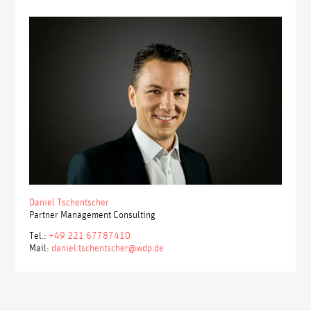
Daniel Tschentscher
Partner Management Consulting
Tel.:
+49 221 67787410
Mail:
daniel.tschentscher@wdp.de