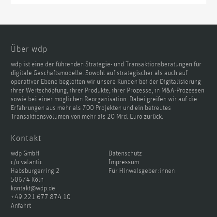
Über wdp
wdp ist eine der führenden Strategie- und Transaktionsberatungen für
digitale Geschäftsmodelle. Sowohl auf strategischer als auch auf
operativer Ebene begleiten wir unsere Kunden bei der Digitalisierung
ihrer Wertschöpfung, ihrer Produkte, ihrer Prozesse, in M&A-Prozessen
sowie bei einer möglichen Reorganisation. Dabei greifen wir auf die
Erfahrungen aus mehr als 700 Projekten und ein betreutes
Transaktionsvolumen von mehr als 20 Mrd. Euro zurück.
Kontakt
wdp GmbH
Datenschutz
c/o valantic
Impressum
Habsburgerring 2
Für Hinweisgeber:innen
50674 Köln
kontakt@wdp.de
+49 221 677 874 10
Anfahrt