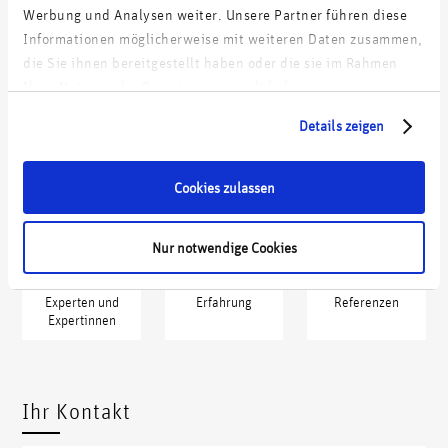
Werbung und Analysen weiter. Unsere Partner führen diese
Informationen möglicherweise mit weiteren Daten zusammen,
Reichweitenaufbau und Leadgenerierung für produzierendes
die Sie ihnen bereitgestellt haben oder die sie im Rahmen
Unternehmen mit mehrstufigem Vertrieb
Ihrer Nutzung der Dienste gesammelt haben.
Details zeigen
Prozess und Proof of Concept zur Reaktivierung veralteter Leads
Cookies zulassen
wdp in Kennzahlen
Nur notwendige Cookies
55
>10 Jahre
750
Experten und
Erfahrung
Referenzen
Expertinnen
xxxxx
xxxx
Ihr Kontakt