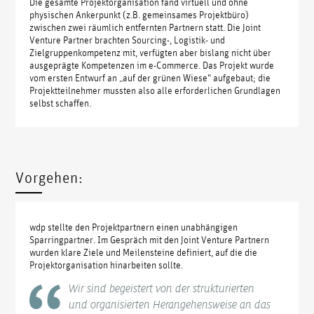
Die gesamte Projektorganisation fand virtuell und ohne
physischen Ankerpunkt (z.B. gemeinsames Projektbüro)
zwischen zwei räumlich entfernten Partnern statt. Die Joint
Venture Partner brachten Sourcing-, Logistik- und
Zielgruppenkompetenz mit, verfügten aber bislang nicht über
ausgeprägte Kompetenzen im e-Commerce. Das Projekt wurde
vom ersten Entwurf an „auf der grünen Wiese“ aufgebaut; die
Projektteilnehmer mussten also alle erforderlichen Grundlagen
selbst schaffen.
Vorgehen:
wdp stellte den Projektpartnern einen unabhängigen
Sparringpartner. Im Gespräch mit den Joint Venture Partnern
wurden klare Ziele und Meilensteine definiert, auf die die
Projektorganisation hinarbeiten sollte.
Wir sind begeistert von der strukturierten
und organisierten Herangehensweise an das