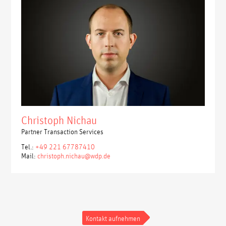
Christoph Nichau
Partner Transaction Services
Tel.:
+49 221 67787410
Mail:
christoph.nichau@wdp.de
Kontakt aufnehmen