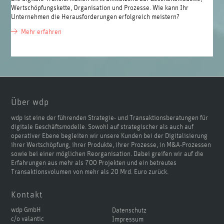
Wertschöpfungskette, Organisation und Prozesse. Wie kann Ihr
Unternehmen die Herausforderungen erfolgreich meistern?
Mehr erfahren
Über wdp
wdp ist eine der führenden Strategie- und Transaktionsberatungen für
digitale Geschäftsmodelle. Sowohl auf strategischer als auch auf
operativer Ebene begleiten wir unsere Kunden bei der Digitalisierung
ihrer Wertschöpfung, ihrer Produkte, ihrer Prozesse, in M&A-Prozessen
sowie bei einer möglichen Reorganisation. Dabei greifen wir auf die
Erfahrungen aus mehr als 700 Projekten und ein betreutes
Transaktionsvolumen von mehr als 20 Mrd. Euro zurück.
Kontakt
wdp GmbH
Datenschutz
c/o valantic
Impressum