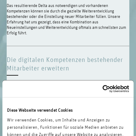
Das resultierende Delta aus notwendigen und vorhandenen
Kompetenzen können sie durch die gezielte Weiterentwicklung
bestehender oder die Einstellung neuer Mitarbeiter füllen. Unsere
Erfahrung hat uns gezeigt, dass eine Kombination aus
Neueinstellungen und Weiterentwicklung oftmals am schnellsten zum
Erfolg führt.
Die digitalen Kompetenzen bestehender
Mitarbeiter erweitern
Eine umfassende Kompetenzentwicklung und Schulung der Mitarbeiter
auf allen relevanten Ebenen ist die Grundvoraussetzung für eine
erfolgreiche digitale Transformation. Durch erfahrene Spezialisten
geleitete
Inhouse-Seminare
können digitale Kompetenzen und
Werkzeuge vermitteln und offene Fragen beantworten. Je besser Ihre
Mitarbeiter die Erfordernisse digitaler Produkte, Prozesse und
Diese Webseite verwendet Cookies
Organisation verstehen, desto eher werden sie die notwendigen
Wir verwenden Cookies, um Inhalte und Anzeigen zu
Veränderungen unterstützen und mittragen.
personalisieren, Funktionen für soziale Medien anbieten zu
können und die Zugriffe auf unsere Website zu analysieren.