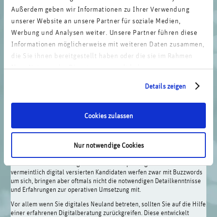
Außerdem geben wir Informationen zu Ihrer Verwendung
Suchen und finden Sie die richtigen
unserer Website an unsere Partner für soziale Medien,
Talente
Werbung und Analysen weiter. Unsere Partner führen diese
Informationen möglicherweise mit weiteren Daten zusammen,
Neben der Schulung Ihrer Mitarbeiter müssen Sie fehlende digitale
die Sie ihnen bereitgestellt haben oder die sie im Rahmen
Kernkompetenzen durch neue Mitarbeiter ergänzen. Diese zu finden
Ihrer Nutzung der Dienste gesammelt haben.
und richtig zu bewerten, ist alles andere als leicht. Besonders in
Unternehmen ohne umfangreiche Digitalerfahrung fehlen
Details zeigen
verständlicherweise oftmals Mitarbeiter, die die digitale
Fachkompetenz externer Bewerber überhaupt bewerten können.
Angesichts des Drucks und der schwierigen
Cookies zulassen
Bewerbersuche werden selbst erfahrene Führungskräfte
oftmals Opfer digitaler Blender.
Nur notwendige Cookies
Angesichts des Drucks und der schwierigen Bewerbersuche werden
selbst erfahrene Führungskräfte oftmals Opfer digitaler Blender. Diese
vermeintlich digital versierten Kandidaten werfen zwar mit Buzzwords
um sich, bringen aber oftmals nicht die notwendigen Detailkenntnisse
und Erfahrungen zur operativen Umsetzung mit.
Vor allem wenn Sie digitales Neuland betreten, sollten Sie auf die Hilfe
einer erfahrenen Digitalberatung zurückgreifen. Diese entwickelt