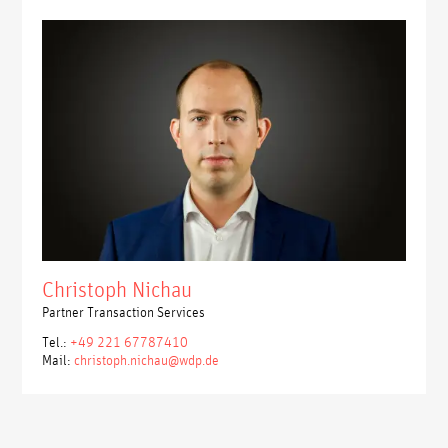
Christoph Nichau
Partner Transaction Services
Tel.:
+49 221 67787410
Mail:
christoph.nichau@wdp.de