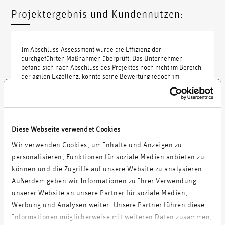
Projektergebnis und Kundennutzen:
Im Abschluss-Assessment wurde die Effizienz der
durchgeführten Maßnahmen überprüft. Das Unternehmen
befand sich nach Abschluss des Projektes noch nicht im Bereich
der agilen Exzellenz, konnte seine Bewertung jedoch im
Vergleich zu dem einleitenden Assessment um plus 15 Prozent
steigern.
Diese Webseite verwendet Cookies
Wir verwenden Cookies, um Inhalte und Anzeigen zu
Auszug unserer Kundenprojekte:
personalisieren, Funktionen für soziale Medien anbieten zu
können und die Zugriffe auf unsere Website zu analysieren.
Aufbau einer europäischen E-Commerce-Unit für FMCG
Außerdem geben wir Informationen zu Ihrer Verwendung
Produktions- und Handelsunternehmen
unserer Website an unsere Partner für soziale Medien,
Werbung und Analysen weiter. Unsere Partner führen diese
Digitalstrategie und Umsetzungs-Roadmap für einen
Informationen möglicherweise mit weiteren Daten zusammen,
Energieversorger