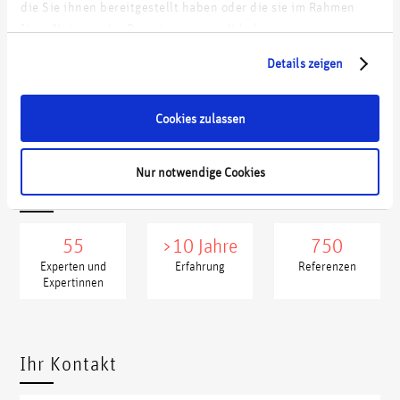
die Sie ihnen bereitgestellt haben oder die sie im Rahmen
Ihrer Nutzung der Dienste gesammelt haben.
Digitale Roadmap für einen Standort-Logistiker
Details zeigen
Commercial & IT Due Diligence eines global agierenden Ad-
Tech-Unternehmens
Cookies zulassen
Nur notwendige Cookies
wdp in Kennzahlen
55
>10 Jahre
750
Experten und
Erfahrung
Referenzen
Expertinnen
xxxxx
xxxx
Ihr Kontakt