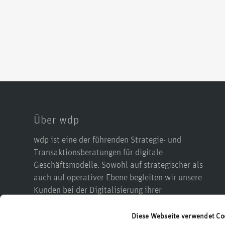
Über wdp
wdp ist eine der führenden Strategie- und
Transaktionsberatungen für digitale
Geschäftsmodelle. Sowohl auf strategischer als
auch auf operativer Ebene begleiten wir unsere
Kunden bei der Digitalisierung ihrer
Wertschöpfung, ihrer Produkte, ihrer Prozesse, in
M&A-Prozessen sowie bei einer möglichen
Diese Webseite verwendet Co