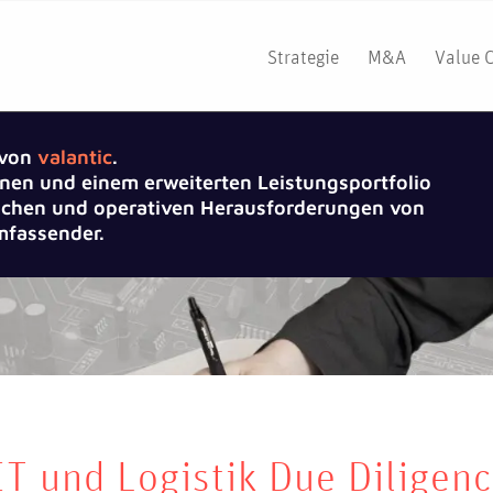
Strategie
M&A
Value 
 von
valantic
.
nen und einem erweiterten Leistungsportfolio
gischen und operativen Herausforderungen von
fassender.
T und Logistik Due Diligen