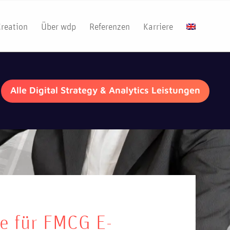
Creation
Über wdp
Referenzen
Karriere
Alle Digital Strategy & Analytics Leistungen
ce für FMCG E-