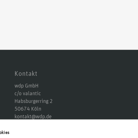
Kontakt
wdp GmbH
c/o valantic
Habsburgerring 2
50674 Köln
kontakt@wdp.de
+49 221 677 874 10
Anfahrt
okies