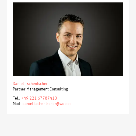
Daniel Tschentscher
Partner Management Consulting
Tel.:
+49 221 67787410
Mail:
daniel.tschentscher@wdp.de