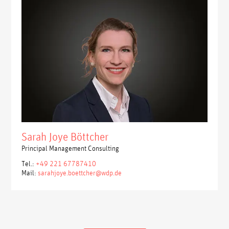
Sarah Joye Böttcher
Principal Management Consulting
Tel.:
+49 221 67787410
Mail:
sarahjoye.boettcher@wdp.de