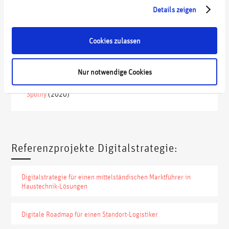
Quellen
Details zeigen
Cookies zulassen
¹
Bitkom
Research (2019)
²
Morgan Stanley
(2017). Share of leisure and business
travelers using Airbnb in the United States and Europe from
Nur notwendige Cookies
2015 to 2018*
3
Netflix
(2020)
4
Spotify
(2020)
Referenzprojekte Digitalstrategie:
Digitalstrategie für einen mittelständischen Marktführer in
Haustechnik-Lösungen
Digitale Roadmap für einen Standort-Logistiker