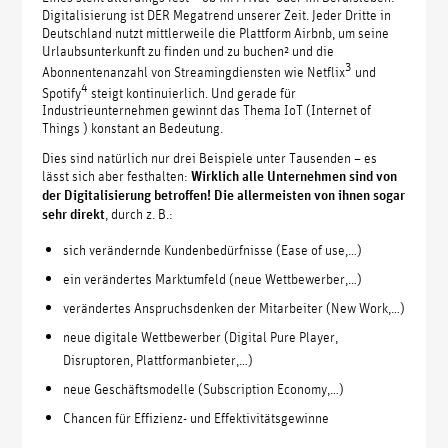
Digitalisierung ist DER Megatrend unserer Zeit. Jeder Dritte in
Deutschland nutzt mittlerweile die Plattform Airbnb, um seine
Urlaubsunterkunft zu finden und zu buchen² und die
3
Abonnentenanzahl von Streamingdiensten wie Netflix
und
4
Spotify
steigt kontinuierlich. Und gerade für
Industrieunternehmen gewinnt das Thema IoT (Internet of
Things ) konstant an Bedeutung.
Dies sind natürlich nur drei Beispiele unter Tausenden – es
lässt sich aber festhalten:
Wirklich alle Unternehmen sind von
der Digitalisierung betroffen! Die allermeisten von ihnen sogar
sehr direkt
, durch z. B.:
sich verändernde Kundenbedürfnisse (Ease of use,…)
ein verändertes Marktumfeld (neue Wettbewerber,…)
verändertes Anspruchsdenken der Mitarbeiter (New Work,…)
neue digitale Wettbewerber (Digital Pure Player,
Disruptoren, Plattformanbieter,…)
neue Geschäftsmodelle (Subscription Economy,…)
Chancen für Effizienz- und Effektivitätsgewinne