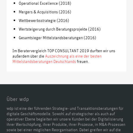
Operational Excellence (2018)
Mergers & Acquisitions (2016)
Wettbewerbsstrategie (2016)
Wertsteigerung durch Beratungsprojekte (2016)
Gesamtsieger Mittelstandsberatungen (2016)
Im Beratervergleich TOP CONSULTANT 2019 durften wir uns
außerdem über die
Auszeichnung als eine der besten
Mittelstandsberatungen Deutschlands
freuen.
Über wdp
wdp ist eine der führenden Strategie- und Transaktionsberatungen für
digitale Geschäftsmodelle. Sowohl auf strategischer als auch auf
operativer Ebene begleiten wir unsere Kunden bei der Digitalisierung
ihrer Wertschöpfung, ihrer Produkte, ihrer Prozesse, in M&A-Prozessen
sowie bei einer möglichen Reorganisation. Dabei greifen wir auf die