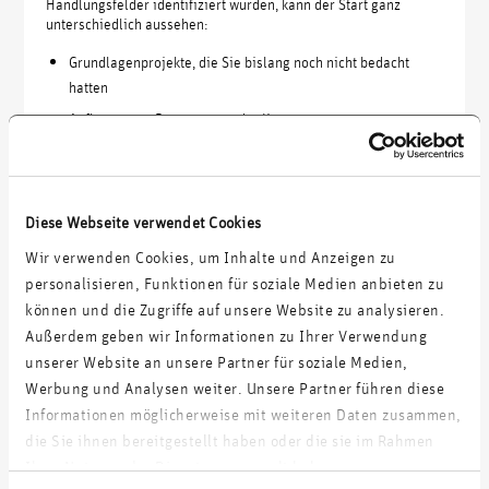
Handlungsfelder identifiziert wurden, kann der Start ganz
unterschiedlich aussehen:
Grundlagenprojekte, die Sie bislang noch nicht bedacht
hatten
Aufbau neuer Ressourcen oder Kompetenzen
Gründung einer neuen Gesellschaft, um Innovationen
voranzutreiben
Kauf eines bereits etablierten Unternehmens
Diese Webseite verwendet Cookies
…
Wir verwenden Cookies, um Inhalte und Anzeigen zu
personalisieren, Funktionen für soziale Medien anbieten zu
Nehmen Sie sich die Zeit und Muße, einen konkreten
Umsetzungsplan zu entwickeln, bzw. diesen entwickeln zu
können und die Zugriffe auf unsere Website zu analysieren.
lassen und erzielen Sie Einigkeit in der Geschäftsführung und
Außerdem geben wir Informationen zu Ihrer Verwendung
bei den Gesellschaftern, dass Sie diesen Weg gehen möchten –
unserer Website an unsere Partner für soziale Medien,
nur dann werden Sie die Umsetzung mit dem erforderlichen
Werbung und Analysen weiter. Unsere Partner führen diese
Fokus durchführen können und erfolgreich sein.
Informationen möglicherweise mit weiteren Daten zusammen,
die Sie ihnen bereitgestellt haben oder die sie im Rahmen
Ihrer Nutzung der Dienste gesammelt haben.