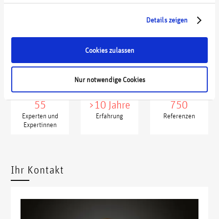
Ihrer Nutzung der Dienste gesammelt haben.
Energieversorger
Details zeigen
Digitalstrategie für einen Zulieferer
Cookies zulassen
wdp in Kennzahlen
Nur notwendige Cookies
55
>10 Jahre
750
Experten und
Erfahrung
Referenzen
Expertinnen
xxxxx
xxxx
Ihr Kontakt