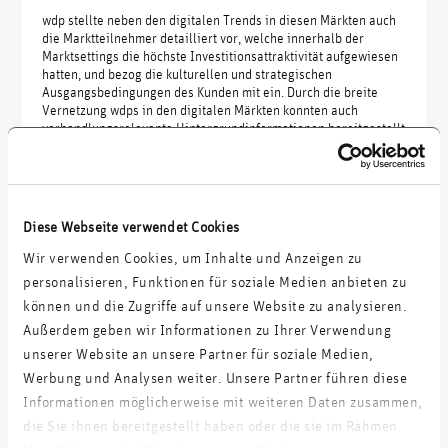
wdp stellte neben den digitalen Trends in diesen Märkten auch
die Marktteilnehmer detailliert vor, welche innerhalb der
Marktsettings die höchste Investitionsattraktivität aufgewiesen
hatten, und bezog die kulturellen und strategischen
Ausgangsbedingungen des Kunden mit ein. Durch die breite
Vernetzung wdps in den digitalen Märkten konnten auch
verhandlungsrelevante Hintergrundinformationen bereitgestellt
werden.
Diese Webseite verwendet Cookies
Weitere Projekte:
Wir verwenden Cookies, um Inhalte und Anzeigen zu
personalisieren, Funktionen für soziale Medien anbieten zu
können und die Zugriffe auf unsere Website zu analysieren.
Digitale Roadmap für einen Standort-Logistiker
Außerdem geben wir Informationen zu Ihrer Verwendung
unserer Website an unsere Partner für soziale Medien,
Digitalstrategie für einen mittelständischen Marktführer in
Werbung und Analysen weiter. Unsere Partner führen diese
Haustechnik-Lösungen
Informationen möglicherweise mit weiteren Daten zusammen,
die Sie ihnen bereitgestellt haben oder die sie im Rahmen
Digitalstrategie und Umsetzungs-Roadmap für einen