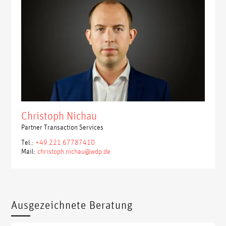
Christoph Nichau
Partner Transaction Services
Tel.:
+49 221 67787410
Mail:
christoph.nichau@wdp.de
Ausgezeichnete Beratung