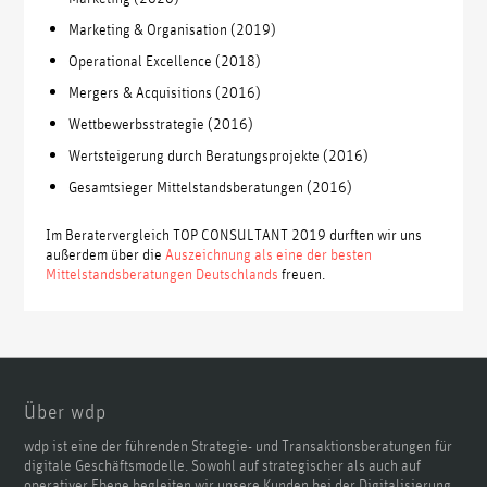
Marketing & Organisation (2019)
Operational Excellence (2018)
Mergers & Acquisitions (2016)
Wettbewerbsstrategie (2016)
Wertsteigerung durch Beratungsprojekte (2016)
Gesamtsieger Mittelstandsberatungen (2016)
Im Beratervergleich TOP CONSULTANT 2019 durften wir uns
außerdem über die
Auszeichnung als eine der besten
Mittelstandsberatungen Deutschlands
freuen.
Über wdp
wdp ist eine der führenden Strategie- und Transaktionsberatungen für
digitale Geschäftsmodelle. Sowohl auf strategischer als auch auf
operativer Ebene begleiten wir unsere Kunden bei der Digitalisierung