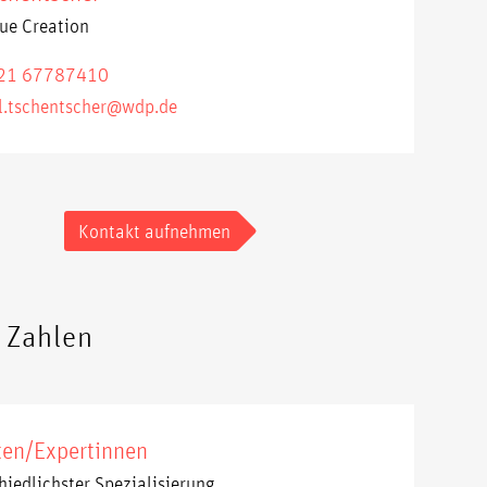
ue Creation
21 67787410
l.tschentscher@wdp.de
Kontakt aufnehmen
n Zahlen
ten/Expertinnen
hiedlichster Spezialisierung