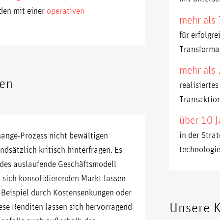
den mit einer
operativen
mehr als
für erfolgr
Transforma
mehr als 
gen
realisierte
Transaktio
über 10 J
in der Stra
hange-Prozess nicht bewältigen
technologi
ndsätzlich kritisch hinterfragen. Es
jedes auslaufende Geschäftsmodell
 sich konsolidierenden Markt lassen
 Beispiel durch Kostensenkungen oder
Unsere 
se Renditen lassen sich hervorragend