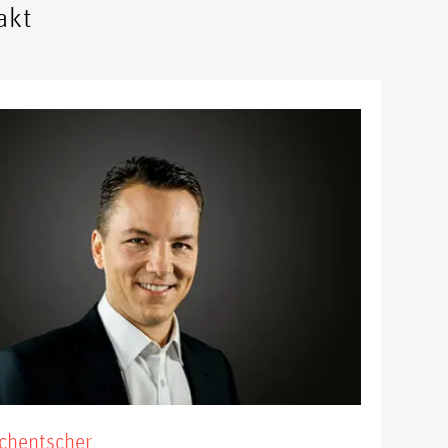
akt
chentscher