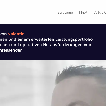
Strategie
M&A
Value 
 von
valantic
.
nen und einem erweiterten Leistungsportfolio
gischen und operativen Herausforderungen von
fassender.