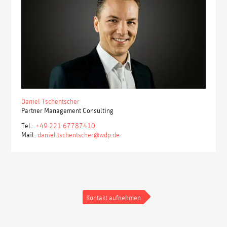
Daniel Tschentscher
Partner Management Consulting
Tel.:
+49 221 67787410
Mail:
daniel.tschentscher@wdp.de
Kontakt aufnehmen