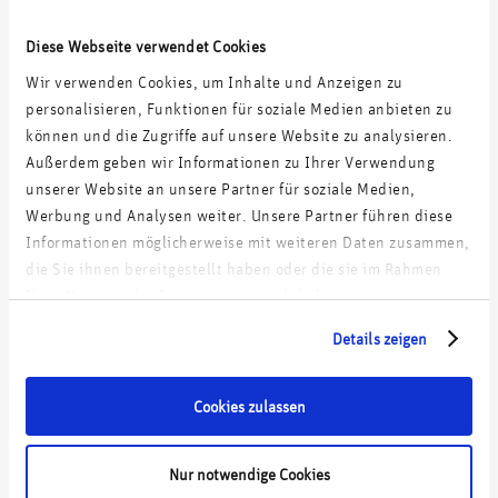
Diese Webseite verwendet Cookies
Digitale Roadmap für einen Standort-Logistiker
Wir verwenden Cookies, um Inhalte und Anzeigen zu
personalisieren, Funktionen für soziale Medien anbieten zu
Digitalstrategie und Umsetzungs-Roadmap für einen
können und die Zugriffe auf unsere Website zu analysieren.
Energieversorger
Außerdem geben wir Informationen zu Ihrer Verwendung
unserer Website an unsere Partner für soziale Medien,
Digitalstrategie für einen Zulieferer
Werbung und Analysen weiter. Unsere Partner führen diese
Informationen möglicherweise mit weiteren Daten zusammen,
Digitalstrategie für einen mittelständischen Marktführer in
die Sie ihnen bereitgestellt haben oder die sie im Rahmen
Haustechnik-Lösungen
Ihrer Nutzung der Dienste gesammelt haben.
Details zeigen
Erfolg in Zahlen
Cookies zulassen
55 Experten/Expertinnen
Nur notwendige Cookies
mit unterschiedlichster Spezialisierung